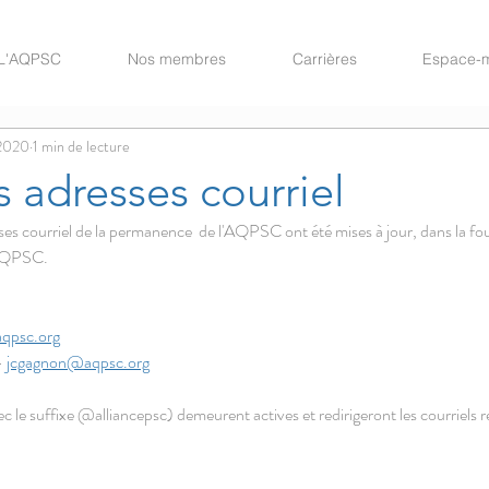
L'AQPSC
Nos membres
Carrières
Espace-
 2020
1 min de lecture
 adresses courriel
ses courriel de la permanence  de l'AQPSC ont été mises à jour, dans la foul
'AQPSC.
qpsc.org
 
jcgagnon@aqpsc.org
 le suffixe @alliancepsc) demeurent actives et redirigeront les courriels re