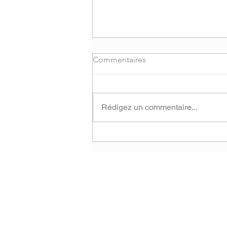
Commentaires
Rédigez un commentaire...
L'AQPSC accueille deux
nouvelles expertises