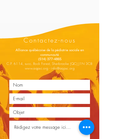
Contactez-nous
Alliance québécoise de la pédiatrie sociale en
communauté
(514) 377-4865
C.P. 6114, succ. Rock Forest, Sherbrooke (QC) J1N 3C8
www.aqpsc.org
-
info@aqpsc.org