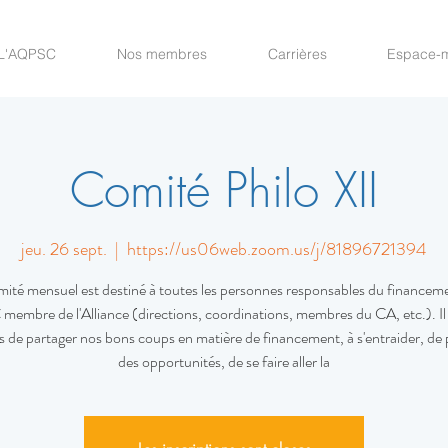
L'AQPSC
Nos membres
Carrières
Espace-
Comité Philo XII
jeu. 26 sept.
  |  
https://us06web.zoom.us/j/81896721394
ité mensuel est destiné à toutes les personnes responsables du financem
embre de l'Alliance (directions, coordinations, membres du CA, etc.). Il
fs de partager nos bons coups en matière de financement, à s'entraider, de 
des opportunités, de se faire aller la