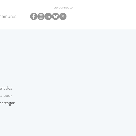
Se connecter
membres
ent des
 a pour
partager