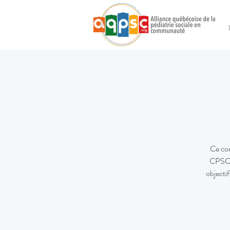
Ce com
CPSC m
objecti