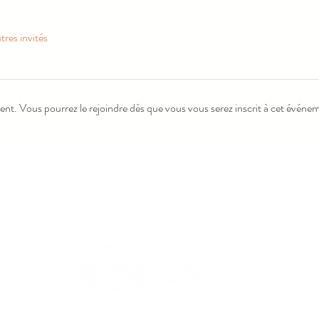
tres invités
ent. Vous pourrez le rejoindre dès que vous vous serez inscrit à cet événe
Haut de la page
C.P. 6114, succ. Rock Forest