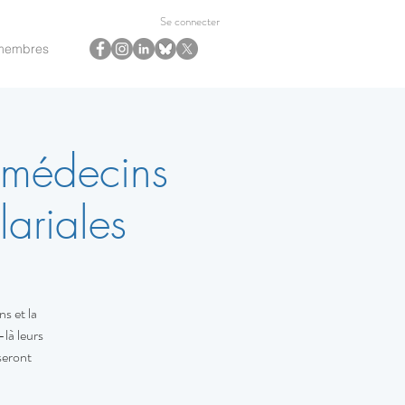
Se connecter
membres
 médecins
lariales
s et la
-là leurs
seront