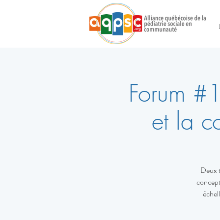
Forum #1
et la c
Deux t
concepti
échel