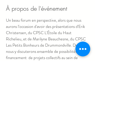
À propos de l'événement
Un beau forum en perspective, alors que nous 
aurons l'occasion d'avoir des présentations d'Erik 
Christensen, du CPSC L'Étoile du Haut 
Richelieu, et de Marilyne Beauchesne, du CPSC 
Les Petits Bonheurs de Drummondville. De plus, 
nous y discuterons ensemble de possibilités de 
financement  de projets collectifs au sein de 
l'Alliance, nous ferons un retour sur le plan de 
développement stratégique et aborderons 
comme à l'habitude les actualités dans le réseau. 
Au plaisir de vous retrouver pour ce premier 
forum des membres en 2023. 
Haut de la page