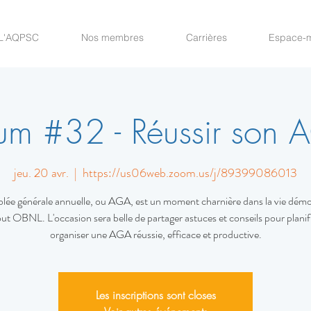
L'AQPSC
Nos membres
Carrières
Espace-
um #32 - Réussir son
jeu. 20 avr.
  |  
https://us06web.zoom.us/j/89399086013
lée générale annuelle, ou AGA, est un moment charnière dans la vie dém
out OBNL. L'occasion sera belle de partager astuces et conseils pour planifi
organiser une AGA réussie, efficace et productive.
Les inscriptions sont closes