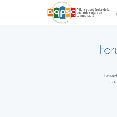
For
L'assemb
de t