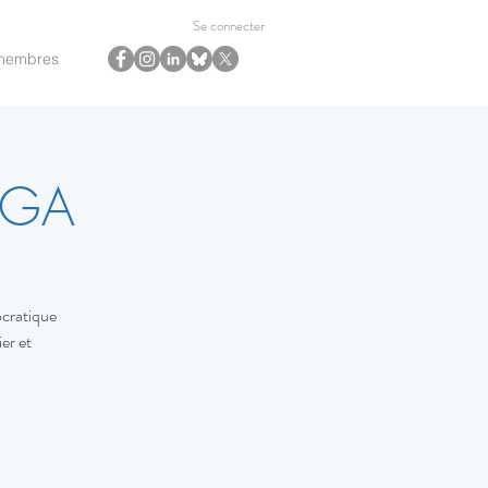
Se connecter
membres
 AGA
ocratique
er et