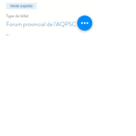
Vente expirée
Type de billet
Forum provincial de l'AQPSC
Prix
0,00 $CA
Haut de la page
C.P. 6114, succ. Rock Forest
Sherbrooke (QC) J1N 3C8
(514) 377-4865
info@aqpsc.org
2020-2025
| © AQPSC - Tous droits réservés