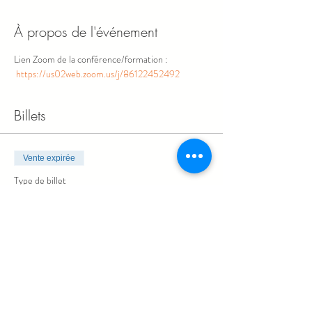
À propos de l'événement
Lien Zoom de la conférence/formation : 
https://us02web.zoom.us/j/86122452492
Billets
Vente expirée
Type de billet
Inscription
Prix
0,00 $CA