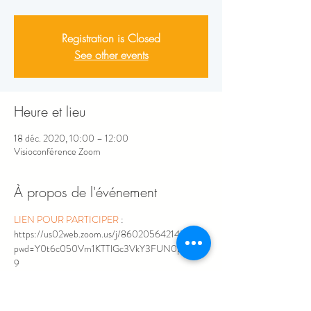
Registration is Closed
See other events
Heure et lieu
18 déc. 2020, 10:00 – 12:00
Visioconférence Zoom
À propos de l'événement
LIEN POUR PARTICIPER 
: 
https://us02web.zoom.us/j/86020564214?
pwd=Y0t6c050Vm1KTTlGc3VkY3FUN0pKUT0
9 