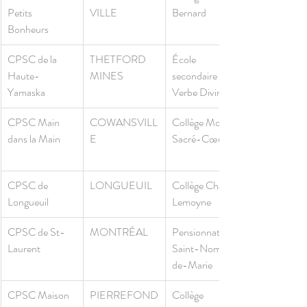
Petits 
VILLE 
Bernard
Bonheurs 
CPSC de la 
THETFORD 
École 
Haute-
MINES
secondaire 
Yamaska 
Verbe Divin 
CPSC Main 
COWANSVILL
Collège Mont-
dans la Main 
E 
Sacré-Cœur
CPSC de 
LONGUEUIL
Collège Charles 
Longueuil 
Lemoyne 
CPSC de St-
MONTRÉAL 
Pensionnat du 
Laurent 
Saint-Nom-
de-Marie 
CPSC Maison 
PIERREFOND
Collège 